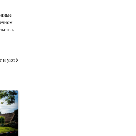
тонные
нечном
льства,
т и уют