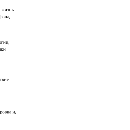
т жизнь
фона,
огии,
чки
ствие
ровка и,
ш