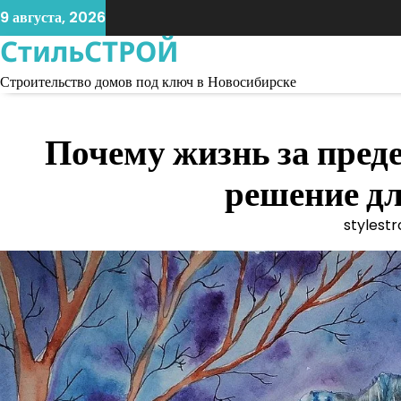
Skip
9 августа, 2026
to
СтильСТРОЙ
content
Строительство домов под ключ в Новосибирске
Почему жизнь за пред
решение д
stylestr