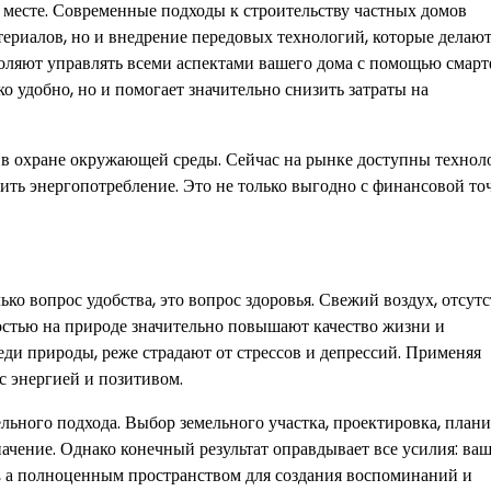
а месте. Современные подходы к строительству частных домов
териалов, но и внедрение передовых технологий, которые делаю
оляют управлять всеми аспектами вашего дома с помощью смарт
ко удобно, но и помогает значительно снизить затраты на
те в охране окружающей среды. Сейчас на рынке доступны технол
ить энергопотребление. Это не только выгодно с финансовой то
ько вопрос удобства, это вопрос здоровья. Свежий воздух, отсут
остью на природе значительно повышают качество жизни и
ди природы, реже страдают от стрессов и депрессий. Применяя
с энергией и позитивом.
льного подхода. Выбор земельного участка, проектировка, плани
ачение. Однако конечный результат оправдывает все усилия: ва
, а полноценным пространством для создания воспоминаний и