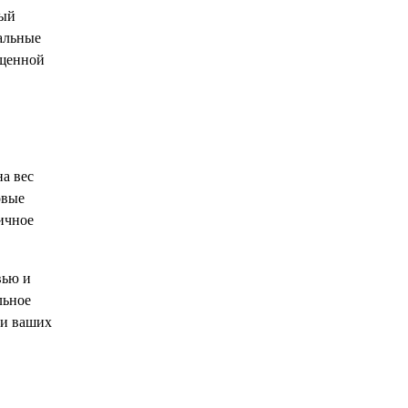
ный
ральные
ыщенной
а вес
овые
личное
вью и
льное
 и ваших