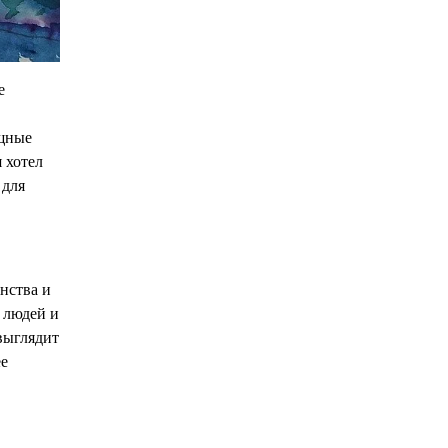
е
ищные
 хотел
 для
нства и
е людей и
 выглядит
ее